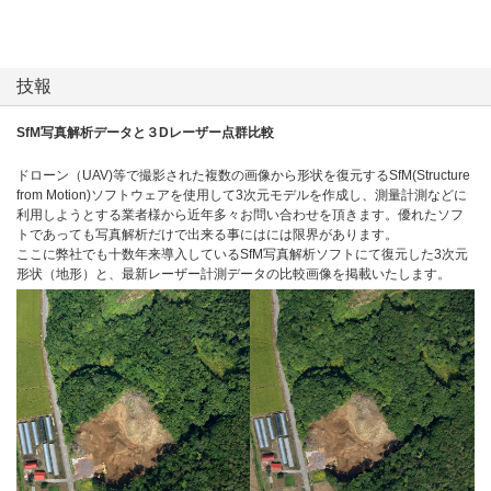
技報
SfM写真解析データと３Dレーザー点群比較
ドローン（UAV)等で撮影された複数の画像から形状を復元するSfM(Structure
from Motion)ソフトウェアを使用して3次元モデルを作成し、測量計測などに
利用しようとする業者様から近年多々お問い合わせを頂きます。優れたソフ
トであっても写真解析だけで出来る事にはには限界があります。
ここに弊社でも十数年来導入しているSfM写真解析ソフトにて復元した3次元
形状（地形）と、最新レーザー計測データの比較画像を掲載いたします。