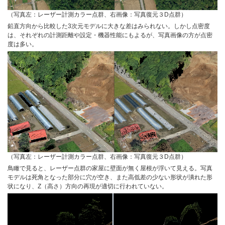
（写真左：レーザー計測カラー点群、右画像：写真復元３D点群）
鉛直方向から比較した3次元モデルに大きな差はみられない。しかし点密度
は、それぞれの計測距離や設定・機器性能にもよるが、写真画像の方が点密
度は多い。
（写真左：レーザー計測カラー点群、右画像：写真復元３D点群）
鳥瞰で見ると、レーザー点群の家屋に壁面が無く屋根が浮いて見える。写真
モデルは死角となった部分に穴が空き、また高低差の少ない形状が潰れた形
状になり、Z（高さ）方向の再現が適切に行われていない。