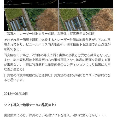
（写真左：レーザー計測カラー点群、右画像：写真復元３D点群）
それぞれ同一箇所を断面で比較するとレーザー計測は地表形状がリアルに再
現されており、ビニールハウス内の地面や、樹木植生下も計測できた点群が
確認できる。
写真解析モデルは、Z方向の再現に弱く実際の形状とは異なる結果となった。
また、樹木森林部は上部表層のみの形状再現となり地表の断面を取得する事
が出来ない。（特に写真解析は撮影画像のコンディションにより結果に大き
な差が生じる）
計測地の環境や規模に応じ適切な計測方法の選択が時間とコストの節約にな
ると思います。
2018年06月10日
ソフト導入で地形データの品質向上！
需要拡大に応じ、評判のよい処理ソフトを導入。違いに驚くばかり・・・