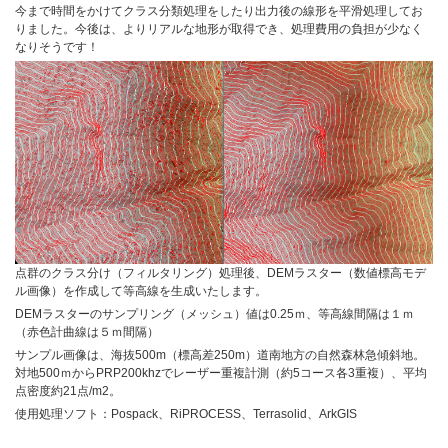
今まで時間をかけてクラス分類処理をしたり出力後の線形を平滑処理してお
りました。今後は、よりリアルな地形が取得でき、処理費用の負担が少なく
なりそうです！
点群のクラス分け（フィルタリング）処理後、DEMラスター（数値標高モデ
ル画像）を作成して等高線を生成いたします。
DEMラスターのサンプリング（メッシュ）値は0.25ｍ、等高線間隔は１ｍ
（赤色計曲線は５ｍ間隔）
サンプル画像は、海抜500m（標高差250m）道南地方の自然森林急傾斜地。
対地500ｍからPRP200khzでレーザー重複計測（約5コース各3重複）、平均
点密度約21点/m2。
使用処理ソフト：Pospack、RiPROCESS、Terrasolid、ArkGIS